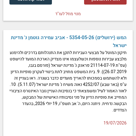
מנוי מוזל לעו"ד
המש (ירושלים) 5354-05-26 - אביב עמירה גוטמן נ' מדינת
ישראל
תיקון המוטל על מבצעי העבירות לתקן את התנהלותם בדרכים ולהימנע
מלבצע עבירות נוספות וכשלעצמו אינו מצדיק הארכת המועד להישפט
(עפ"ת 21114-07-19 פראנק נ' מדינת ישראל (פורסם בנבו,
26.07.2019)). 9. בית המשפט מחויב לתת ביטוי לעקרון סופיות הדיון
ולא להשתמש בסמכותו להאריך מועדים כדבר בשגרה. ראו בעניין זה
ע"פ (באר שבע) 4252/07 נאוה משיח נ' מדינת ישראל (5.11.07). 10.
לאור האמור לעיל ומשמצאתי כי בנסיבות העניין גובר האינטרס הציבורי
המחייב את סופיות הדיון על פני נסיבותיו האישיות של המבקש,
הבקשה נדחית. ניתנה היום, ה' אב תשפ"ו, 19 יולי 2026, בהעדר
הצדדים.
19/07/2026