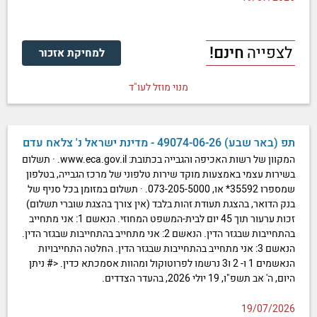
לצפייה
חינם!
למחיקת אזכור
מנוי מוזל לעו"ד
תפ (באר שבע) 49074-06-26 - מדינת ישראל נ' צלאח עדם
המקוון של רשות האכיפה והגבייה בכתובת: www.eca.gov.il. · תשלום
בשירות עצמי באמצעות מוקד שירות טלפוני של מרכז הגבייה, בטלפון
שמספרו 35592* או, 073-205-5000. · תשלום במזומן בכל סניף של
בנק הדואר, בהצגת תעודת זהות בלבד (אין צורך בהצגת שוברי תשלום)
זכות ערעור תוך 45 יום לבית-המשפט המחוזי. הנאשם 1: אני מתחייב
בהתחייבות שבגזר הדין. הנאשם 2: אני מתחייב בהתחייבות שבגזר הדין.
הנאשם 3: אני מתחייב בהתחייבות שבגזר הדין. החלטה התחייבויות
הנאשמים 1 ו- 2 ו3 נרשמו לפרוטוקול ומהוות אסמכתא כדין. <# ניתן
היום, ה' אב תשפ"ו, 19 יולי 2026, בהעדר הצדדים.
19/07/2026