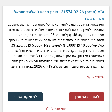
ע"א (חיפה) 31574-02-26 - שרון הרוש נ' אלעד ישראל
מגורים בע"מ
ואין בפסק הדין בכל הנוגע לסוגיות אלה כל טעות שבחוק המשפיעה על
התוצאה. לפיכך, מצאנו לאמץ את קביעותיו של בית משפט קמא מכוח
סמכותנו לפי תקנה 148(ב)לתקנות. 26. סיכומו של דבר, הערעור
נדחה. 27. המערערים, ביחד ולחוד, יישאו בהוצאות המשיבות 1-3 בסך
כולל של 10,000 ₪ (5,000 ₪ למשיבות 1-2 ו-5,000 ₪ למשיבה 3).
מסכום העירבון שהופקד על ידי המערערים תעביר המזכירות למשיבות,
באמצעות באי כוחן, את הסך האמור, והיתרה, ככל שתיוותר, תוחזר
למערערים באמצעות באת כוחם. 28. המזכירות תמציא העתק פסק
הדין לצדדים. ניתן היום, ה' אב תשפ"ו, 19 יולי 2026, בהעדר הצדדים.
19/07/2026
להורדת המסמך
למחיקת אזכור
מנוי מוזל לעו"ד