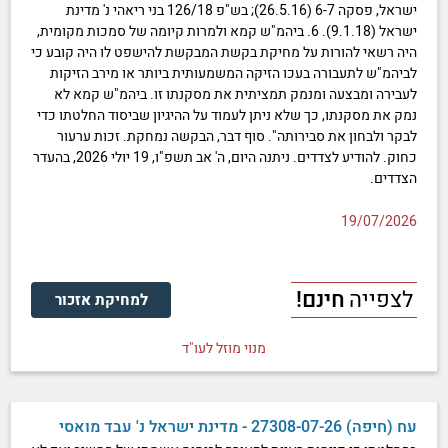
ישראל, פסקה 6-7 (26.5.16); בש"פ 126/18 בני ריאהי נ' מדינת
ישראל (9.1.18). 6. ביהמ"ש קמא ולמרות קיומה של סמכות מקומית,
היה רשאי להורות על מחיקת בקשת המבקשת להישפט לו היה קובע כי
לביהמ"ש לתעבורה בעכו הזיקה המשמעותית ביותר או מירב הזיקות
לעבירה ומבצעה ומנמק תמציתית את מסקנתו זו. ביהמ"ש קמא לא
נמק את מסקנתו, כך שלא ניתן לעמוד על ההיגיון שביסוד החלטתו כדי
לבקר ולבחון את סבירותה". סוף דבר, הבקשה נמחקת. זכות ערעור
כחוק. להודיע לצדדים. ניתנה היום, ה' אב תשפ"ו, 19 יולי 2026, בהעדר
הצדדים.
19/07/2026
לצפייה
חינם!
למחיקת אזכור
מנוי מוזל לעו"ד
עח (חיפה) 27308-07-26 - מדינת ישראל נ' עבד מואסי