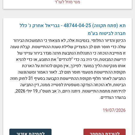
מנוי מוזל לעו"ד
תא (פתח תקווה) 48744-04-25 - גבריאל אחרק נ' כלל
חברה לביטוח בע"מ
הכינון והדיור החלופי. בנסיבות אלה, לא מצאתי כי התמשכות הבירור
עולה כדי חוסר תום לב המצדיק שלילת טענת ההתיישנות. קבלת טענה
זו מחייבת הוכחה כי התנהלות הנתבעת חרגה מגדר בירור ענייני של
דרישת המבוטח, וכי היה בה כדי "להרדים" את התובע, או כדי להניא
אותו מנקיטת הליך במועד. לפיכך, אין מקום להורות על הארכת
תקופת ההתיישנות מטעמי חוסר תום לב. לאור האמור ומשהוגשה
התביעה לאחר חלוף תקופת ההתיישנות הקבועה בסעיף 31 לחוק חוזה
הביטוח, ולא הוכחה הצדקה משפטית לסטייה ממנה, דין התביעה
להידחות מחמת התיישנות. ניתנה היום, ה' אב תשפ"ו, 19 יולי 2026,
בהעדר הצדדים.
19/07/2026
להורדת המסמך
למחיקת אזכור