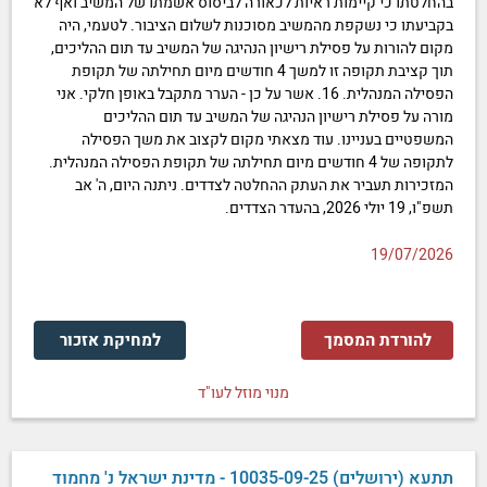
בהחלטתו כי קיימות ראיות לכאורה לביסוס אשמתו של המשיב ואף לא
בקביעתו כי נשקפת מהמשיב מסוכנות לשלום הציבור. לטעמי, היה
מקום להורות על פסילת רישיון הנהיגה של המשיב עד תום ההליכים,
תוך קציבת תקופה זו למשך 4 חודשים מיום תחילתה של תקופת
הפסילה המנהלית. 16. אשר על כן - הערר מתקבל באופן חלקי. אני
מורה על פסילת רישיון הנהיגה של המשיב עד תום ההליכים
המשפטיים בעניינו. עוד מצאתי מקום לקצוב את משך הפסילה
לתקופה של 4 חודשים מיום תחילתה של תקופת הפסילה המנהלית.
המזכירות תעביר את העתק ההחלטה לצדדים. ניתנה היום, ה' אב
תשפ"ו, 19 יולי 2026, בהעדר הצדדים.
19/07/2026
להורדת המסמך
למחיקת אזכור
מנוי מוזל לעו"ד
תתעא (ירושלים) 10035-09-25 - מדינת ישראל נ' מחמוד