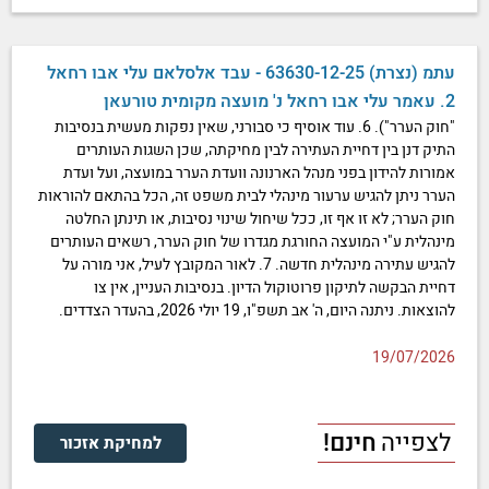
עתמ (נצרת) 63630-12-25 - עבד אלסלאם עלי אבו רחאל
2. עאמר עלי אבו רחאל נ' מועצה מקומית טורעאן
"חוק הערר"). 6. עוד אוסיף כי סבורני, שאין נפקות מעשית בנסיבות
התיק דנן בין דחיית העתירה לבין מחיקתה, שכן השגות העותרים
אמורות להידון בפני מנהל הארנונה וועדת הערר במועצה, ועל ועדת
הערר ניתן להגיש ערעור מינהלי לבית משפט זה, הכל בהתאם להוראות
חוק הערר; לא זו אף זו, ככל שיחול שינוי נסיבות, או תינתן החלטה
מינהלית ע"י המועצה החורגת מגדרו של חוק הערר, רשאים העותרים
להגיש עתירה מינהלית חדשה. 7. לאור המקובץ לעיל, אני מורה על
דחיית הבקשה לתיקון פרוטוקול הדיון. בנסיבות העניין, אין צו
להוצאות. ניתנה היום, ה' אב תשפ"ו, 19 יולי 2026, בהעדר הצדדים.
19/07/2026
לצפייה
חינם!
למחיקת אזכור