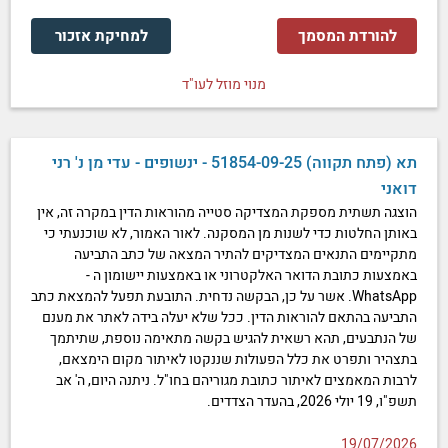
להורדת המסמך
למחיקת אזכור
מנוי מוזל לעו"ד
תא (פתח תקווה) 51854-09-25 - ינשופים - עדי מן נ' רני
דואני
הוצגה תשתית מספקת המצדיקה סטייה מהוראות הדין במקרה זה, אין
באותן החלטות כדי לשנות מן המסקנה. לאור האמור, לא שוכנעתי כי
מתקיימים התנאים המצדיקים להתיר המצאה של כתב התביעה
באמצעות כתובת הדואר האלקטרוני או באמצעות יישומון ה -
WhatsApp. אשר על כן, הבקשה נדחית. התובעת תפעל להמצאת כתב
התביעה בהתאם להוראות הדין. ככל שלא יעלה בידה לאתר את מענם
של הנתבעים, תהא רשאית להגיש בקשה מתאימה נוספת, שתיתמך
בתצהיר ותפרט את כלל הפעולות שננקטו לאיתור מקום הימצאם,
לרבות המאמצים לאיתור כתובת מגוריהם בחו"ל. ניתנה היום, ה' אב
תשפ"ו, 19 יולי 2026, בהעדר הצדדים.
19/07/2026