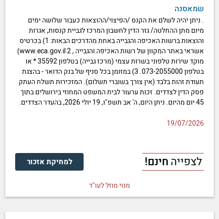
שמאסנה
. ניתן יהיה לשלם את הקנס /הפיצוי/ההוצאות כעבור שלושה ימים
מיום מתן ההחלטה/ גזר הדין לחשבון המרכז לגביית קנסות, אגרות
והוצאות ברשות האכיפה והגבייה באחת מהדרכים הבאות: 1) בכרטיס
אשראי באתר המקוון של רשות האכיפה והגבייה , www.eca.gov.il 2)
מוקד שירות טלפוני בשרות עצמי (מרכז גבייה) בטלפון 35592 * או
בטלפון 073-2055000. 3) במזומן בכל סניף של בנק הדואר - בהצגת
תעודת זהות בלבד (אין צורך בשוברי תשלום). המזכירות תשלח העתק
פסק הדין לצדדים. זכות ערעור לבית המשפט המחוזי בירושלים בתוך
45 יום מהיום. ניתן היום, ה' אב תשפ"ו, 19 יולי 2026, בהעדר הצדדים.
19/07/2026
לצפייה
חינם!
למחיקת אזכור
מנוי מוזל לעו"ד