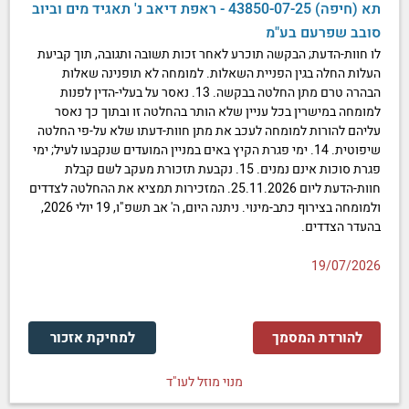
תא (חיפה) 43850-07-25 - ראפת דיאב נ' תאגיד מים וביוב
סובב שפרעם בע"מ
לו חוות-הדעת; הבקשה תוכרע לאחר זכות תשובה ותגובה, תוך קביעת
העלות החלה בגין הפניית השאלות. למומחה לא תופנינה שאלות
הבהרה טרם מתן החלטה בבקשה. 13. נאסר על בעלי-הדין לפנות
למומחה במישרין בכל עניין שלא הותר בהחלטה זו ובתוך כך נאסר
עליהם להורות למומחה לעכב את מתן חוות-דעתו שלא על-פי החלטה
שיפוטית. 14. ימי פגרת הקיץ באים במניין המועדים שנקבעו לעיל; ימי
פגרת סוכות אינם נמנים. 15. נקבעת תזכורת מעקב לשם קבלת
חוות-הדעת ליום 25.11.2026. המזכירות תמציא את ההחלטה לצדדים
ולמומחה בצירוף כתב-מינוי. ניתנה היום, ה' אב תשפ"ו, 19 יולי 2026,
בהעדר הצדדים.
19/07/2026
להורדת המסמך
למחיקת אזכור
מנוי מוזל לעו"ד