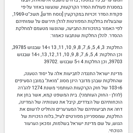
המערערים, 13 במספר, בדווים משבט אלשואלה, תבעו
במסגרת פעולות
הסדר הקרקעות
, שנעשו באזור על-פי
פקודת הסדר
זכויות במקרקעין
[
נוסח חדש]
,
תשכ"ט-1969
,
שהבעלות בחלקות המפורטות להלן תירשם על שמותיהם
לפי האמור בתזכורות התביעה, שהוגשו מטעמם למחלקת
ההסדר. להלן החלקות שנתבעו כאמור:
החלקות:
13 ,11 ,10 ,9 ,8 ,7 ,6 ,5 ,4 ,3
ו-14 שבגוש 39785,
וכן החלקות: 4,
13 ,12 ,11 ,10 ,9 ,8 ,7 ,6 ,5
, ו-14 שבגוש
39703, וכן החלקות 4 ו-5 שבגוש .39702
מדינת ישראל התנגדה לתביעות אלה על יסוד הטענה,
שהחלקות שבהן מדובר הינן מסוג "מואת" במובן הסעיפים
6ו-103 של חוק הקרקעות העותמני משנת 1274 להג'רה
(להלן - החוק העותמני).
בית המשפט
קמא, אשר בחן את
הוכחותיהם של הצדדים, קיבל את טענותיה של המדינה,
דחה את תביעותיהם של המערערים והחליט לרשום את
החלקות, שמספריהן מפורטים לעיל, בלוח הזכויות של
הגוש, על שם מדינת ישראל בשלמות, ומכאן הערעור
הנוכחי.