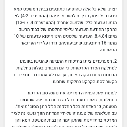
יצוין, שלא כל אלה שהופיעו כתובעים
בבית המשפט
קמא
ערערו על
פסק הדין
. שלושה מביניהם (המשיבים
4-2
) לא
הגישו ערעור כלל. שלושה אחרים (המערערים
7 ,4
ו-13)
נמחקו
מהודעת הערעור
על-פי החלטתו של כבוד הרשם
מיום
8.4.84
. הערעור שלפנינו הינו איפוא ערעורם של 10
מתוך 16 התובעים, שתביעותיהם נדחו על-ידי הערכאה
הראשונה.
2. המערערים ציינו בתזכורות התביעה שהגישו בשעתו
למחלקת
הסדר הקרקעות
, כי הם תובעים בעלות בחלקות
הנדונות מכוח חזקה ועיבוד; אך הם לא אמרו דבר וחצי דבר
בקשר לסוג הקרקע בחלקות שתבעו.
לעומת זאת העמידה המדינה את נושא סוג הקרקע
במחלוקת, כאשר טענה בכל תזכורות התביעה שהוגשו
מטעמה, כי האדמות בכל החלקות הנ"ל הינן מסוג "מואת".
עם העלאתה של טענה זו על-ידי המדינה הפך נושא זה לציר
המרכזי בהתדיינות שהתקיימה הן
בבית המשפט
קמא והן