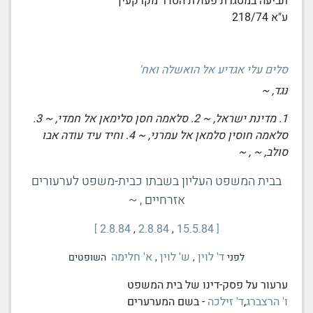
תביעה במסגרת פעולת הסדר מקרקעין
ע"א 218/74
סלים עלי אגדיע אל הואשלה ואח'
נגד, ~
1. מדינת ישראל, ~ 2. סלאמה חסן סלימאן אל חמדי, ~ 3.
סלאמה חוסין סלמאן אל עמרני, ~ 4. וחיד עיד עודה אבו
סולב, ~ , ~
בבית המשפט העליון בשבתו כבית-משפט לערעורים
אזרחיים , ~
2.8.84
2.8.84
15.5.84
,
,
ד' לוין
ש' לוין
א' חלימה
לפני
,
,
השופטים
ערעור על פסק-דינו של
בית המשפט
ו' הרצברג
,
ד' זילכה
- בשם המערערים