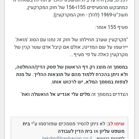
לפנינו, שכן היה על
בית המשפט
להכריע תחילה בשאלה זו
כמתבקש מהסעיפים 155ו-156 של חוק המקרקעין,
תשכ"ט-1969
(להלן - חוק המקרקעין).
סעיף 155 אומר:
"מקרקעין שערב תחילתו של חוק זה נמנו עם הסוג 'מואת'
יירשמו על שם המדינה; אולם אם קיבל אדם שטר קנין של
מקרקעין כאלה על פי סעיף…
במסמך זה מוצג רק דף הראשון של פסק הדין/ההחלטה,
ולא ניתן בהכרח ללמוד מהם על תוצאות ההליך. על מנת
לצפות במסמך המלא, יש לרכוש אותו.
הצדדים במסמך זה:
סלים עלי אגדיע אל הואשלה ואח'
שימו לב:
לא ניתן להסיר מסמכים שפורסמו ע"י
בית
משפט עליון
או
בית הדין לעבודה
לפניות בנושא:
takdin@hashavim.co.il