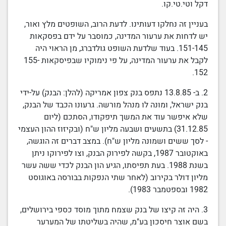
דקל וטי.טי.קו.
בעניין זה נחלקו דעותינו. לדעת הרוב, השופטים מלץ ואור,
יש לדחות את ערעור המדינה, כמוסבר על ידם בפסקאות
151-145
. בעוד שלדעת השופט גולדברג, מן הראוי היה
לקבל את ערעור המדינה, על פי נימוקיו שבפיסקאות
155-
.
152
2. ב-
13.8.85
נתפס
בנק
צפון אמריקה (להלן:
הבנק)
על-ידי
בנק ישראל
, ומונה לו מנהל
מורשה
. גרעונו הכבד של
הבנק
,
שלא איפשר עוד את המשך תיפקודו, הסתכם (ליום
31.12.85
) בתשעים ושבעה מליון ש"ח (ובקיזוז
ההון העצמי
- לסך ששים ושמונה מליון ש"ח). במצב דברים זה הוגשה,
באוקטובר 1987, בקשה לפירוק
הבנק
, וצו לפירוקו ניתן
בשנת 1988. בעת תפיסתו, הגיע הון
הבנק
לכדי ששה עשר
מליון דולר בקירוב (לאחר שתי הנפקות
בבורסה באוגוסט
1982
ובספטמבר 1983).
3. היה זה קיצו של
בנק
שצמח מתוך מוסד כספי בירושלים,
בשם אוצר חיסכון
בע"מ
, שהיה בשליטתו של המערער