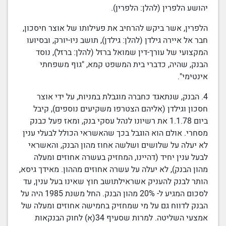
יהושע הלפרין (להלן: הלפרין).
הלפרין, אשר ביקש להרחיב את פעילותו של אוצר חיסכון,
חבר אל איירה גילדן (להלן: גילדן), תושב ניו-יורק, ובסיועו
המקצועי של עורך-דין שמואל ברזל (להלן: ברזל), נוסד
הבנק
, שהיה, כדברי
בית המשפט
קמא, "גוף משפחתי
אינטימי".
4.
הבנק
, שנתאגד
כחברה מוגבלת במניות
, על ידי אוצר
חסכון וגילדן (אליהם הצטרפו משקיעים נוספים), קיבל
ביום
1.1.78
את רשיונו לנהל עסקי
בנק
, ומאז פעל
כבנק
מסחרי. אולם הוא הוגבל בכך שהאשראי הכולל
לבעלי ענין
לא יעלה על שלושים ושלשה אחוז מהון
הבנק
,
והאשראי
לבעל ענין יחיד (דהיינו, המחזיק בעשרה אחוזים ומעלה
מהון
הבנק)
, לא יעלה על עשרה אחוזים מההון. מאידך גיסא,
הותר
לבנק
להעניק
אשראי
לתושב חוץ
שאינו
בעל ענין
, עד
לסכום המגיע ל- 20% מהון
הבנק
. החל משנת 1985 היה על
הבנק
לדווח גם על מי שמחזיק בחמישה אחוזים ומעלה של
אמצעי השליטה. למרות שסעיף 34(א) לחוק הבנקאות