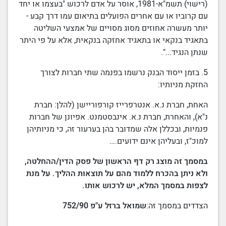
(רישוי) תשמ"א-1981, אוסר על אדם לרכוש "בעצמו או יחד
עם קרוביו או עם אחרים הפועלים בתיאום עמו דרך קבע -
יותר מעשרה אחוזים מסוג מסויים של אמצעי השליטה
בתאגיד בנקאי
או בתאגיד אחזקה בנקאית, אלא על פי היתר
שנתן הנגיד...".
5. בזמן ייסוד
הבנק
נרשמו בפנמה שתי חברות לצורך
החזקת מניותיו:
האחת, חברת נ.א. אנטרפרייז קורפוריישן (להלן: חברת
נ"א), והאחרת, חברת נ.א. אינבסטמנט. אפיונן של חברות
פנמיות, ובכללן אלה שמדובר בהן בערעור זה, כי
מניותיהן
למוכ"ז
, ובעליהן אינם ידועים.…
במסמך זה מוצג רק דף הראשון של פסק הדין/ההחלטה,
ולא ניתן בהכרח ללמוד מהם על תוצאות ההליך. על מנת
לצפות במסמך המלא, יש לרכוש אותו.
הצדדים במסמך זה:
שמואל ברזל ע"פ 752/90