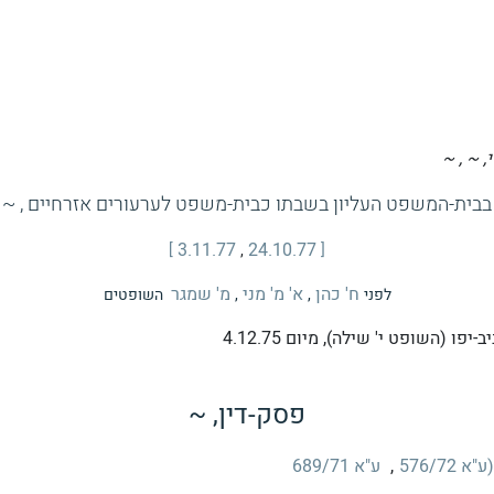
 ~ , ~
בבית-המשפט העליון בשבתו כבית-משפט לערעורים אזרחיים , ~
3.11.77
24.10.77
,
ח' כהן
א' מ' מני
מ' שמגר
לפני
,
,
השופטים
-יפו (השופט י' שילה), מיום
4.12.75
פסק-דין, ~
(ע"א 576/72
,
ע"א 689/71