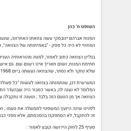
השופט ח' כהן
המנוח אברהם ינובסקי עשה צוואתו האחרונה, שנערכ
המחוזי לא היה כל ספק - "באמיתותה של הצוואה", כאמור בסעיף 25 לחוק הי
בגליון הצוואה כתוב לאמור, למטה מהוראותיה העניניו
חתימת המנוח, ושום תאריך אינו רשום שם. גם אישו
שלא נחקר ולא נסתר, שהצוואה נעשתה ביום
.1968
המערערת דנן, שנתמנתה בצוואה לעשות "כל פעולה 
המלומד לא נענה לה, באשר כסבור היה שבהעדר התא
הצוואה
אך מן הטעם הזה בלבד ; וטענה זו נתקבלה 
לפנינו שינה
היועץ המשפטי לממשלה
את טעמו ; וא
זה להתקבל, לא הסתפקנו בהסכמתם, אלא מפני כבודו
סעיף 25 לחוק הירושה קובע לאמור :