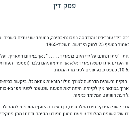
פסק-דין
ה בידי עורך-דינו והודפסה במכונת-כתיבה, במעמד שני עדים כשרים. 
רושה, תשכ"ד-1965.
ת : "ניתן ונחתם על ידי היום בתאריך . . . . . " ; אך במקום התאריך, 
ר העדים אינו נושא תאריך אלא אך חתימותיהם בלבד (ומספרי תעודות 
10.6
, כמעט שבע שנים לפני מות המנוח.
חוקית ורשמית הדרושה לצורך מילוי הוראות צוואה זו", ביקשה בבית
ריך בצוואה אין לקיימה. היתה זאת הטענה שנטענה לפניו מפי בא-כוח
על דעת השופט המלומד כאמור.
ם כי שני הפרקליטים המלומדים, הן בא-כוח
היועץ המשפטי לממשלה
ו
 של השופט המלומד שמענו טיעון מפורט מפיהם ודחינו מתן פסק-דין ז