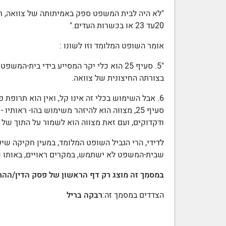
"לא היה
לבית המשפט
ספק באמיתותה של צוואה, רש
20עד 23 או בכשרות העדים."
אומר השופט המלומד וזו לשונו :
"5. סעיף 25 הוא כלי יקר המסייע בידי ב
בצורתה החיצונית של צוואה.
6. אבל השימוש בכלי זה אינו קל, ואין הוא תרופת פלאים שבכוחה להסיר כל נגע
סעיף 25, מצווה הוא להיזהר משימוש בהו- רא
ודקדוקים, ועם זאת מצווה הוא לשמור על התוך של הור
לדידי, הרי הגביל השופט המלומד, במעין
חקיקה שיפ
שבית-המשפט לא ישתמש, במקרים ראויים, באותו ש
במסמך זה מוצג רק דף הראשון של פסק הדין/ההחל
הצדדים במסמך זה:
רבקה בריל