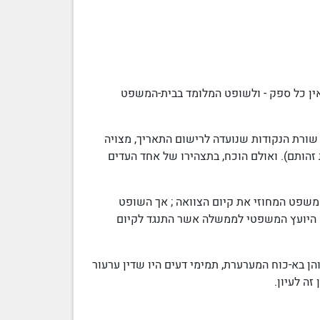
אין כל ספק - ולשופט המלומד בבית-המשפט
ועל שורת הנקודות שנועדה לרישום התאריך, מצויה
זהותם). ואולם הוכח,
בתצהירו
של אחד העדים
-המשפט המחוזי את
קיום הצוואה
; אך השופט
היועץ המשפטי לממשלה
אשר התנגד
לקיום
הן בא-כוח המערערת, תמימי דעים היו שדין ערעור
ה לעיון.