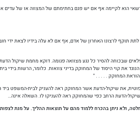
אי הוא לקיימה אף אם יש פגם בחתימתם של המצווה או של עדים או 
ית-המשפט לתת תוקף לרצונו האחרון של אדם, אף אם לא עלה בידיו לצאת י
מצוואה פגומה
. דוקא מחמת
שיקול הדעת
ותיו - הנוגד את קוי היסוד של המחוקק בדיני צוואות. כלומר, הרשות בי
את המחוקק . . . . . "
וטית
, את שיקול-הדעת אשר המחוקק ראה להעניק לבית-המשפט ביד רחב
יקול-הדעת הרחב כפי שהמחוקק ראה להעניקו לו. השאלה אינה…
טה, ולא ניתן בהכרח ללמוד מהם על תוצאות ההליך. על מנת לצפות