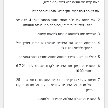
האם קיים חוב של הנתבע לתובעת אם לאו,
אם כן- מה גובה החוב, תוך פירוט הנתונים הכספיים.
2. אני ממנה את רו"ח אהוד שושן מרחוב ויצמן 4 תל-אביב
טלפון נייד: ***-*******, כמומחה מטעם
בית המשפט
.
3. הצדדים יפנו למומחה ישירות לתיאום פגישה.
4. המומחה ייפגש עם הצדדים ישמע טענותיהם, ויעיין בכל
מסמך רלוונטי שיוגש לו.
5. בשלב זה, יישאו הצדדים שווה בשווה בשכר טרחת המומחה.
6. המזכירות תזמן את הצדדים
לקדם משפט
ליום 6.7.21
בשעה 10:00.
7. שימת לב, כי הדיון יתקיים
בבית המשפט
ברחוב שוקן 25
בתל-אביב. על הצדדים להודיע זה לזה על אודות מיקום
הדיון.
8. המזכירות תשלח החלטה זו לצדדים ולמומחה.