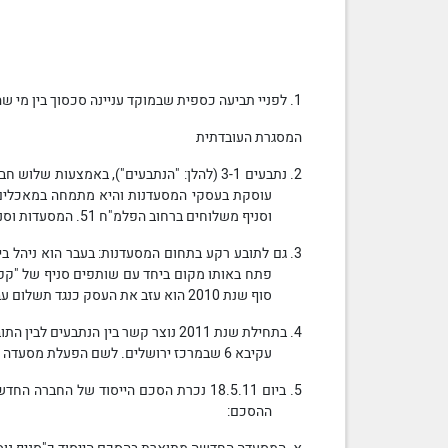
1. לפניי תביעה כספית שבמוקד עניינה סכסוך בין מי שהיו שותפים להקמתה של מסעדה המתמחה במאכלים אסייתיים.
המסגרת העובדתית
וסניף
משלוח
ים ברחוב הפלמ"ח 51. המסעדות וסניף המשלוחים מוכרים בשם: "סושי רחביה". נתבעת 4 תכונה להלן: "הרשת".
3. גם לתובע רקע בתחום המסעדנות: בעבר הוא ניהל ביחד עם אחיו בר בשם "מולן"
סוף שנת 2010 הוא עזב את העסק כנגד תשלום עבור חלקו.
4. בתחילת שנת 2011 נוצר קשר בין הנתבעים לבין התובע. לאחר שיחות
עקיבא 6 שבמרכז ירושלים. לשם הפעלת מסעדה זו הוקמה נתבעת 5, חברת סושי רחביה דאון טאון בע"מ. נתבעת 5 תכונה להלן: "המסעדה החדשה" או "החברה החדשה".
5. ביום 18.5.11 נכרת הסכם הייסוד של החברה החדשה. ההסכם נושא את הכותרת "הסכם
ההסכם: