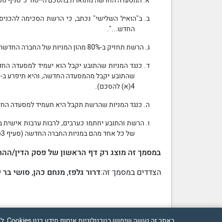
א. המסעדה החדשה מתוארת בהסכם הייסוד כ"סניף נוסף" ברשת המסעדות של
ב. ב"הואיל השלישי" נכתב, כי הרשת הסכימה להכניס
החדש...".
ג. הרשת תחזיק ב-80%
מהון המניות
של החברה החדשה, והתובע יחזיק ב-20% מה
ד. כנגד המניות שהתובע יקבל הוא יעמיד למסעדה ה
4(א) להסכם).
ה. כנגד המניות שהרשת תקבל היא תעמיד למסעדה ה
ו. הרשת והתובע יחתמו כערבים, לרבות ערבות אישית
של כל אחד מהם במניות החברה החדשה (סעיף 3(ה) להסכם).…
במסמך זה מוצג רק דף הראשון של פסק הדין/ההחל
הצדדים במסמך זה:
דרור גלפז
,
מנחם כהן
,
סושי בר י
באתר