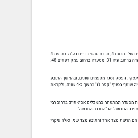
2. נתבעים 3-1 (להלן: "הנתבעים"), באמצעות שלוש חברות שבשליטת כל אחד מהם, וכן חברה רביעית הנשלטת על ידי אחרים, הם הבעלים של נתבעת 4, חברת סושי בר י-ם בע"מ. נתבעת 4
עוסקת בעסקי המסעדנות והיא מתמחה במאכלים אסיאתיים. בתקופה הרלבנטית לענייננו נתבעת 4 הפעילה שלושה עסקים: מסעדה ברחוב עזה 31; מסעדה ברחוב עמק רפאים 48;
ינסקי. העסק נסגר מטעמים שונים, ובהמשך התובע
פתח באותו מקום ביחד עם שותפים סניף של "קפה ג'ו". לדברי התובע, הוא היה הגורם הפעיל בעסק והשותפים היה ברקע. התובע היה שותף בסניף "קפה ג'ו" במשך כ-4 שנים, ולקראת
מת מסעדה המתמחה במאכלים אסיאתיים ברחוב רבי
 הם הרשת מצד אחד והתובע מצד שני. ואלה עיקרי