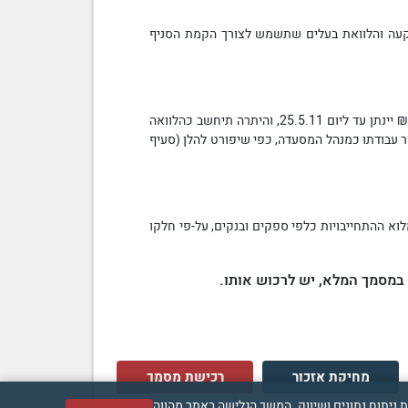
שקעה
והלוואת בעלים
שתשמש לצורך הקמת הסניף
בסכום של 600,000 ₪. מתוך סכום זה, סכום של 550,000 ₪ יינתן עד ליום 25.5.11, והיתרה תיחשב כהלוואה
ורת החודשית שהתובע יקבל עבור עבודתו כמנהל המסעדה, כפי שיפורט להלן (סעיף
לוא ההתחייבויות כלפי ספקים
ובנק
ים
, על-פי חלקו
 במסמך המלא, יש לרכוש אותו.
מחיקת אזכור
רכישת מסמך
ה טובה יותר וכן למטרות ניתוח נתונים ושיווק. המשך הגלישה באתר מהווה