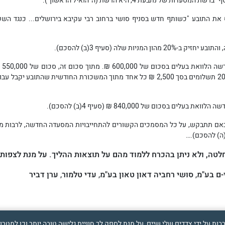
 נתבעת 4, היא הרשת (ה"הואיל הראשון").
 את התובע "כשותף חדש בסניף סושי ברחוב רבי עקיבא בירושלים... כנגד ה
ון המניות שלה (סעיף 3(ב) להסכם).
חדשה
הלוואת בעלים
שהתובע יקבל מהמסעדה החדשה, והיא תיפרע ב-20 תשלומים בסך 2,500 ₪ כל אחד מתוך המשכ
חדשה
הלוואת בעלים
בסכום של 840,000 ₪ (סעיף 4(ב) להסכם).
 באם תתבקש, על כל המסמכים
הקש
ורים
להתחייבויות המס
עדה החדשה, לרבות מ
טה, ולא ניתן בהכרח ללמוד מהם על תוצאות ההליך. על מנת לצפות
-ם בע"מ
,
סושי רחביה דאון טאון בע"מ
,
עדי טלמור
,
ערן דביר
 זה נעשה שימוש בטכנולוגיות איסוף מידע כגון Cookies, לרבות על ידי צדדים שלי שיים, על מנת לספק לך חוויית גליש