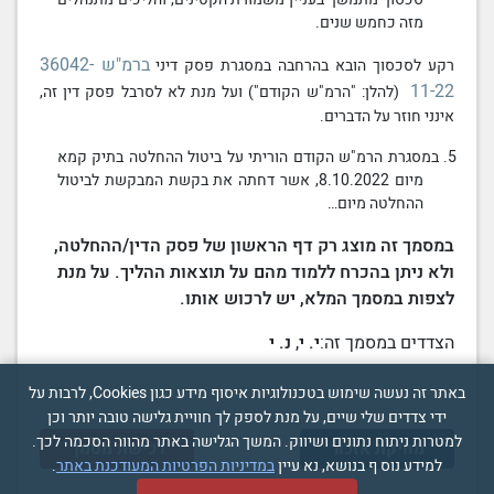
מזה כחמש שנים.
ברמ"ש 36042-
רקע לסכסוך הובא בהרחבה במסגרת
פסק דיני
11-22
(להלן: "הרמ"ש הקודם") ועל מנת לא לסרבל פסק דין זה,
אינני חוזר על הדברים.
5. במסגרת הרמ"ש הקודם הוריתי על ביטול ההחלטה בתיק קמא
מיום 8.10.2022, אשר דחתה את בקשת המבקשת לביטול
ההחלטה מיום…
במסמך זה מוצג רק דף הראשון של פסק הדין/ההחלטה,
ולא ניתן בהכרח ללמוד מהם על תוצאות ההליך. על מנת
לצפות במסמך המלא, יש לרכוש אותו.
הצדדים במסמך זה:
י. י
,
נ. י
באתר זה נעשה שימוש בטכנולוגיות איסוף מידע כגון Cookies, לרבות על
ידי צדדים שלי שיים, על מנת לספק לך חוויית גלישה טובה יותר וכן
למטרות ניתוח נתונים ושיווק. המשך הגלישה באתר מהווה הסכמה לכך.
מחיקת אזכור
רכישת מסמך
למידע נוס ף בנושא, נא עיין
במדיניות הפרטיות המעודכנת באתר
.