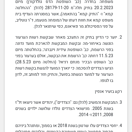
משפחה בחדרה (כב' השופטת הדס גולדקורן) מיום
20.2.2023 בתיק תלה"מ 28179-11-20 (להלן: "ההחלטה
קמא" ו- "התיק קמא" בהתאמה), אשר במסגרתה העדיף בית
משפט קמא את
חוות דעתו
של המומחה מטעמו, ד"ר גוטליב,
על פני
הפסיכולוג
מר פאיאנס, כפי שיתואר להלן.
2. יוער כי הדיון בתיק זה התעכב מאחר שבקשת
רשות הערעור
הוגשה באיחור-מה ובקשת המבקשת
להארכת מועד
נדונה
בפני הרשמת, כב' השופטת עידית וינברגר; בהחלטתה מיום
11.5.23 דחתה כב' הרשמת את הבקשה, אולם בערעור בפני
כב' השופט הבכיר מנחם רניאל (החלטה מיום 28.5.23)
הגיעו הצדדים להסכמה כי יוארך המועד להגשת
בקשת
רשות
הערעור
עד למועד הגשתה בפועל, והתיק חזר למותב זה, לדון
בו לגופו.
רקע בזעיר אנפין
3. המבקשת והמשיב (להלן גם: "הצדדים"), יהודים אשר נישאו זל"ז
בשנת 2005. מנישואי הצדדים נולדו שלושה ילדים בשנים
2008, 2011 ו- 2014.
4. יחסי הצדדים עלו שרטון בשנת 2018 או בסמוך, ומתנהל ביניהם
סכסוך מתמשך בעניין
משמורת
הקטינים
,
והליכים מתנהלים