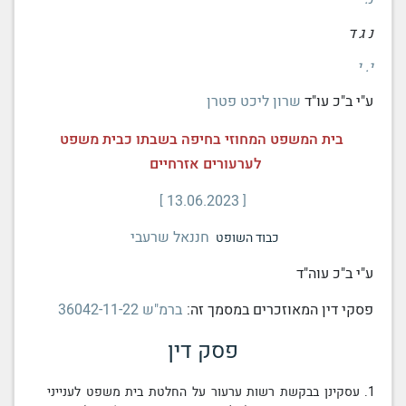
נ ג ד
י. י
ע"י ב"כ עו"ד
שרון ליכט פטרן
בית המשפט המחוזי בחיפה בשבתו כבית משפט
לערעורים אזרחיים
13.06.2023
חננאל שרעבי
כבוד השופט
ע"י ב"כ עוה"ד
פסקי דין המאוזכרים במסמך זה:
ברמ"ש 36042-11-22
פסק דין
1. עסקינן
בבקשת
רשות ערעור
על החלטת
בית משפט
לענייני