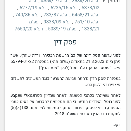
במסמך זה:
ע"א 3634/20
,
ע"א 4554/19
,
ע"א
5373/02
,
ע"א 6235/15
,
ע"א 6277/19
,
ע"א 6458/21
,
ע"א 733/87
,
ע"א 740/86
,
ע"א 751/10
,
ע"א 9833/09
,
עע"מ
1338/21
,
עע"מ 5089/19
,
רע"א 7650/20
פסק דין
לפני ערעור
פסק דינה
של כב' הרשמת הבכירה, ורדה שוורץ, אשר
ניתן ביום 21.3.2023 בתאד"מ (שלום ת"א) במסגרת 55794-01-22
פיש נ' פוסטר או.אן. בע"מ ואח' (להלן: "פסק הדין").
במסגרת
פסק הדין
נדחתה תביעת המערער כנגד המשיבים לתשלום
פיצויים בגין
לשון הרע
.
לאחר שעיינתי
בכתבי הטענות
ולאחר שהדיון הפרונטאלי שנקבע
לפני בוטל והצדדים הודיעו כי הם מסכימים להכרעה על בסיס כתבי
הטענות, הריני לפסוק בערעור מתוקף סמכותי לפי תקנה 138(א)(5)
לתקנות
סדר הדין
האזרחי, תשע"ט-2018.
רקע: