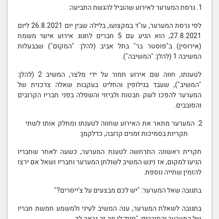
1. גרסת המערער לאירוע שהוביל להגשת התביעה:
לפי גרסת המערער, עו"ד במקצועו, בלילה שבין יום 26.8.2021 ליום
27.8.2021, הוא הגיע עם 5 חברים לחגוג אירוע אישי משמח
(אירוסין) ב"פוסטר בר" בתל אביב (להלן: "המקום") שבבעלות
המשיבה 1 (להלן: "המשיבה").
לטענתו, חווה שם אירוע חמור על ידי מלצר, המשיב 2 (להלן:
"המשיב"), שעבד בגילופין והחליט בעקבות שאלה צרכנית של
המערער להפכו לשק חבטות ולביזוי והשפלה בפני חבריו הקרובים
והסובבים.
2. המערער מתאר את האירוע שחווה לטענתו ומחלק אותו לשתי
תקריות בסמיכות זמנים קרובה, כדלקמן:
תקרית ראשונה התרחשה לטענת המערער, כשעה לאחר שחבריו
הגיעו למקום, אז ניגש המשיב
לשולח
ן המערער וחבריו ושאל אם ירצו
להזמין שתייה נוספת.
בתגובה שאל המערער: "יש לכם מבצעים על צ'ייסרים?"
בתגובה לשאלת המערער, ענה המשיב לעיני ולמשמע חמשת חבריו
של המערער והסובבים: "תגיד לי מה זה נראה לך…