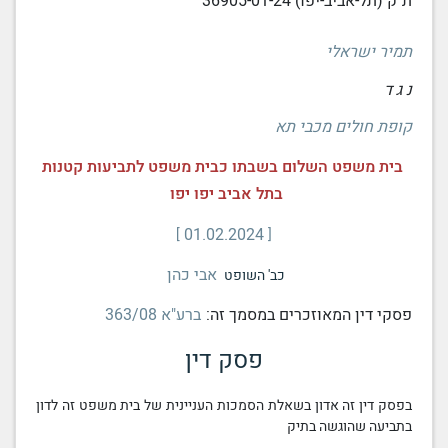
ת"ק (תל-אביב-יפו) 36905-01-24
תמיר ישראלי
נ ג ד
קופת חולים מכבי תא
בית משפט השלום בשבתו כבית משפט לתביעות קטנות
בתל אביב יפו יפו
01.02.2024
אבי כהן
כב' השופט
פסקי דין המאוזכרים במסמך זה:
ברע"א 363/08
פסק דין
בפסק דין
זה אדון בשאלת
הסמכות העניינית
של
בית משפט
זה לדון
בתביעה שהוגשה בתיק