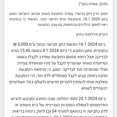
(להלן: שאלת הסף").
פסק הדין
ניתן בהיעדר עמדת הנתבעת מאחר
שכתב התביעה
הוגש
ביום 16.1.2024, והנתבעת טרם הגישה הגנה. מצאתי כי בנסיבות
ראוי לחסוך בהליכים ובהוצאות, גם עבור הנתבעת.
הקיים והרלוונטי בתיק
· ביום 16.1.2024 הוגשת
כתב תביעה
קטנה ע"ס 6,000 ₪.
בתמצית, טוען התובע כי ביום 4.1.2024 בשעה 15:45 הגיע
לבדיקה אצל רופא מטעם הנתבעת שסירב לקבלו בשעה
המיועדת מאחר שהעדיף לקבל על פניו מטופלת צעירה
מבלי שהזמינה תור לבדיקה. נטען, כי מרפאת הנתבעת
נוהגת באופן קבוע לקבל מטופלים ללא תור, וכי הנתבעת
מאלצת אותו להמתין לתורים חדשים ולשלם כפל תשלומים
רבעוניים לשווא.
· ביום 25.1.2024 נתתי החלטה שבה התובע נתבקש להגיש
התייחסותו לשאלת
הסמכות העניינית
של בית משפט זה
לדון בתביעה זו בהתאם לסעיף 54 (ב) לחוק
ביטוח
בריאות