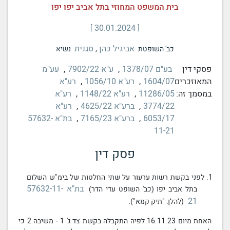
בית המשפט המחוזי בתל אביב יפו יפו
30.01.2024
אביגיל כהן
סגנית
כב' השופטת
,
נשיא
פסקי דין
בע"ם 1378/07
,
ע"א 7902/22
,
עע"מ
המאוזכרים
1604/07
,
רע"א 1056/10
,
רע"א
במסמך זה:
11286/05
,
רע"א 1148/22
,
רע"א
3774/22
,
ברע"א 4625/22
,
רע"א
6053/17
,
ברע"א 7165/23
,
בת"א 57632-
11-21
פסק דין
1. לפני
בקשת
רשות ערעור
על שתי החלטות של בימ"ש השלום
בת"א 57632-11-
בתל אביב יפו (כב' השופט עדי הדר)
21
(להלן: "תיק קמא").
האחת מיום 16.11.23 לפיה התקבלה בקשת
צד ג
'
1 - משיבה 2 כי