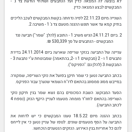
לא בוצעה לה המצאה כדין ועל הנתבעים
ושולח
י
הודעת
צד ג
'
-
המבקשים לבצע המצאה כדין.
השנייה מיום 22.11.23 לפיה נדחתה בקשת המבקשים
לעכב הליכים
בתיק קמא עד אשר תוגש ההגנה מטעם
צד ג
'
1 - משיבה 2.
2. ביום 24.11.21 הגיש משיב 1 - התובע (להלן: "שמר") תביעה נגד
המבקשים - הנתבעים על סך 530,339 ₪.
עניינה של התביעה בנזקי שריפה שארעה ביום 24.11.2014 בדירת
נתבעים 1 ו - 2 (מבקשים 1 ו -2, בהתאמה)
שמבוטחת
ע"י נתבעת 3 -
המבקשת 3 (להלן גם: "הפניקס").
בכתב התביעה
נטען כי שמר תיקן בפועל את נזקי השריפה, שמקורה
במייבש מסוג סמסונג בהתאם לדו"ח השמאי שנערך עבור הפניקס.
הסעד המבוקש: השבת הסכומים בהם נשא שמר בגין תיקון נזקי
השריפה בהתאם לחוו"ד מומחה מטעמו לעניין היקף הנזק (נספח 4
לכתב התביעה).
בכתב ההגנה
מיום 18.5.22 טענו המבקשים כי יש לדחות את
התביעה על הסף מטעמים שונים. לגופו של עניין נטען כי אין לייחס
להם כל אחריות בגין האירוע. הנזקים הנטענים הוכחשו.