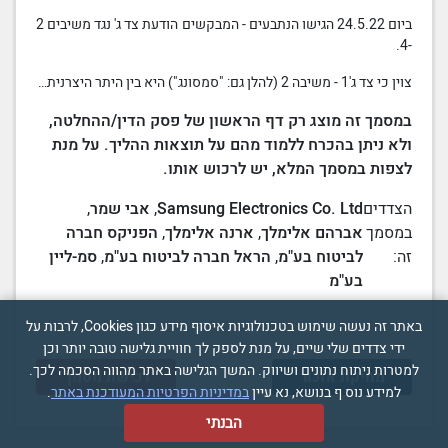
ביום 24.5.22 הגישו הנתבעים - המבקשים
הודעת
צד ג
'
נגד משיבים 2
-4.
צוין כי
צד ג
'
1 - משיבה 2 (להלן גם: "סמסונג") היא בין היתר היצרנית…
במסמך זה מוצג רק דף הראשון של פסק הדין/ההחלטה,
ולא ניתן בהכרח ללמוד מהם על תוצאות ההליך. על מנת
לצפות במסמך המלא, יש לרכוש אותו.
הצדדים
Samsung Electronics Co. Ltd
,
אבי שמר
,
במסמך
אברהם אלימלך
,
ארנה אלימלך
,
הפניקס חברה
זה:
לביטוח בע"מ
,
הראל חברה לביטוח בע"מ
,
סמ-ליין
בע"מ
באתר זה נעשה שימוש בטכנולוגיות איסוף מידע כגון Cookies, לרבות על
ידי צדדים שלי שיים, על מנת לספק לך חוויית גלישה טובה יותר וכן
למטרות ניתוח נתונים ושיווק. המשך הגלישה באתר מהווה הסכמה לכך.
מחיקת אזכור
רכישת מסמך
למידע נוס ף בנושא, נא עיין
במדיניות הפרטיות המעודכנת באתר
.
הבנתי