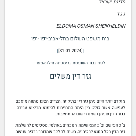
מדינת ישראל
נ ג ד
ELDOMA OSMAN SHEIKHELDIN
בית משפט השלום בתל-אביב-יפו -יפו
[31.01.2024]
לפני כבוד השופטת כריסטינה חילו-אסעד
גזר דין
משלים
מוקדם יותר היום ניתן
גזר דין
בתיק זה. הצדים הציגו מתווה מוסכם
לענישה אשר כולל, בין היתר התחייבות להימנע מביצוע עבירה.
בגזר הדין שניתן נשמט רישום ההתחייבות.
ב"כ הנאשם וב"כ המאשימה, הנוכחים באולמי, מסכימים להשלמת
גזר הדין
בכל הנוגע לרכיב זה, בשים לב לכך שמדובר ברכיב ענישה