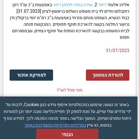
אליהו אלעזר
רימר
2.
שירה
בתיה
זיגלמן
רימר
באמצעות ב"כ עו"ד רונן
רוזנבלום וחיים לוי בית משפט השלום בראשון-לציון [31.07.2023]
כבוד הנשיא, השופט מנחם מזרחי באמצעות ב"כ רס"מ יוסי ברקולין ודן
גרושר החלטה בקשה להארכת תוקף תפוסים. המבקשת פנתה
לבית-המשפט בבקשה להארכת נוספת של תוקף הצווים, שבמסגרתם
תפוס
31/07/2023
להורדת המסמך
למחיקת אזכור
מנוי מוזל לעו"ד
באתר זה נעשה שימוש בטכנולוגיות איסוף מידע כגון Cookies, לרבות על
ידי צדדים שלי שיים, על מנת לספק לך חוויית גלישה טובה יותר וכן למטרות
ניתוח נתונים ושיווק. המשך הגלישה באתר מהווה הסכמה לכך. למידע נוס ף
1
בנושא, נא עיין
במדיניות הפרטיות המעודכנת באתר
.
הבנתי